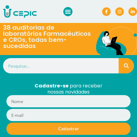
38 auditorias de
laboratórios Farmacêuticos
e CROs, todas bem-
sucedidas
Cadastre-se
para receber
nossas novidades
Cadastrar