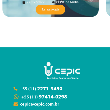
22/07/2022
CEPIC na Mídia
Saiba mais
2271-3450
+55 (11)
97414-0298
+55 (11)
cepic@cepic.com.br