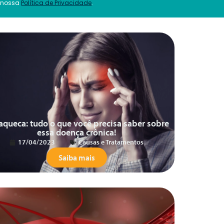
 nossa
Política de Privacidade
.
aqueca: tudo o que você precisa saber sobre
essa doença crônica!
17/04/2023
Causas e Tratamentos
Saiba mais