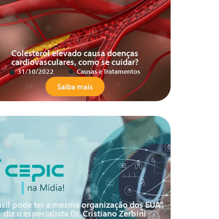
Colesterol elevado causa doenças
cardiovasculares, como se cuidar?
31/10/2022
Causas e Tratamentos
Saiba mais
asil pode ter a mesma organização dos EUA”,
diz o especialista Dr. Cristiano Zerbini