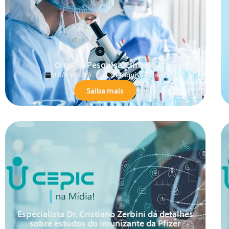
O que é Pesquisa Clínica?
10/03/2023
Pesquisa Clínica
Saiba mais
Especialista Dr. Cristiano Zerbini dá detalhes
sobre estudos do imunizante da Pfizer