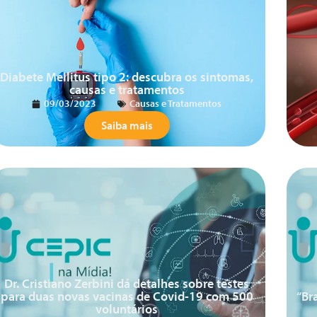
Diabete Mellitus tipo 2: descubra os sintomas,
causas e tratamentos
09/03/2023
Causas e Tratamentos
Saiba mais
Dr. Cristiano Zerbini dá detalhes sobre testes
para duas novas vacinas de Covid-19 com 500
“Br
voluntários