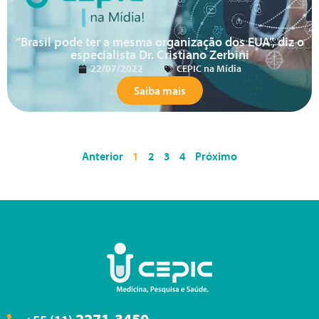
“Brasil pode ter a mesma organização dos EUA”, diz o
especialista Dr. Cristiano Zerbini
22/07/2022
CEPIC na Mídia
Saiba mais
Anterior
1
2
3
4
Próximo