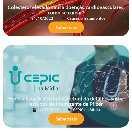
Colesterol elevado causa doenças cardiovasculares,
como se cuidar?
31/10/2022
Causas e Tratamentos
Saiba mais
Especialista Dr. Cristiano Zerbini dá detalhes sobre
estudos do imunizante da Pfizer
22/07/2022
CEPIC na Mídia
Saiba mais