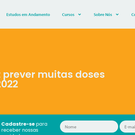
Estudos em Andamento
Cursos
Sobre Nós
C
z prever muitas doses
2022
Cadastre-se
para
receber nossas