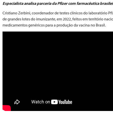
Especialista analisa parceria da Pfizer com farmacêutica brasilei
Cristiano Zerbini, coordenador de testes clínicos do laboratório 
de grandes lotes do imunizante, em 2022, feitos em território nac
medicamentos genéricos para a produção da vacina no Brasil.