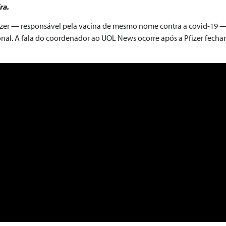
ra.
Pfizer — responsável pela vacina de mesmo nome contra a covid-19 —
ional. A fala do coordenador ao UOL News ocorre após a Pfizer fecha